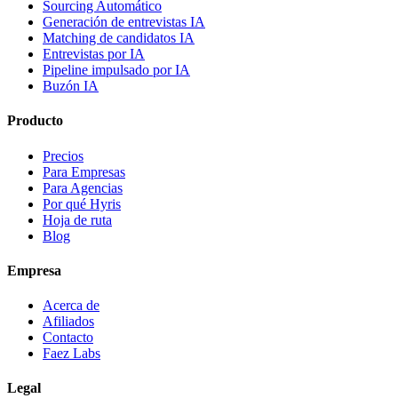
Sourcing Automático
Generación de entrevistas IA
Matching de candidatos IA
Entrevistas por IA
Pipeline impulsado por IA
Buzón IA
Producto
Precios
Para Empresas
Para Agencias
Por qué Hyris
Hoja de ruta
Blog
Empresa
Acerca de
Afiliados
Contacto
Faez Labs
Legal