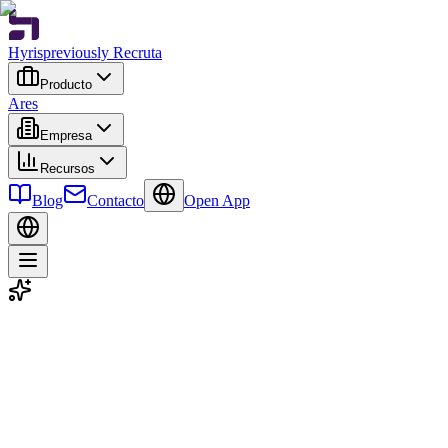
Hyris
previously Recruta
Producto
Ares
Empresa
Recursos
Blog
Contacto
Open App