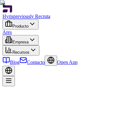
Hyris
previously Recruta
Producto
Ares
Empresa
Recursos
Blog
Contacto
Open App