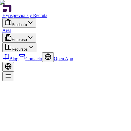
Hyris
previously Recruta
Producto
Ares
Empresa
Recursos
Blog
Contacto
Open App