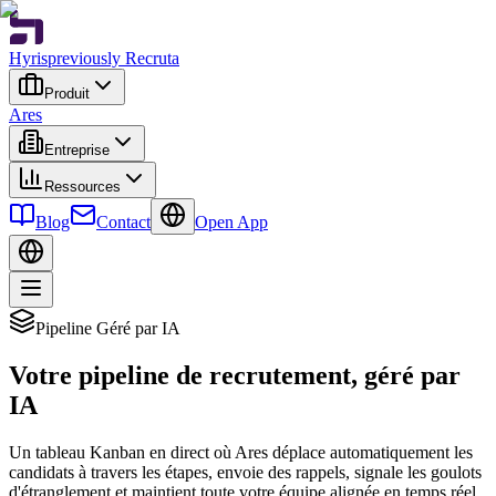
Hyris
previously Recruta
Produit
Ares
Entreprise
Ressources
Blog
Contact
Open App
Pipeline Géré par IA
Votre pipeline de recrutement, géré par
IA
Un tableau Kanban en direct où Ares déplace automatiquement les
candidats à travers les étapes, envoie des rappels, signale les goulots
d'étranglement et maintient toute votre équipe alignée en temps réel.