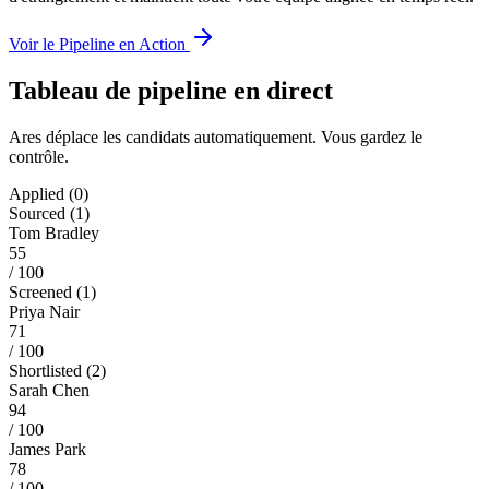
Voir le Pipeline en Action
Tableau de pipeline en direct
Ares déplace les candidats automatiquement. Vous gardez le
contrôle.
Applied
(
0
)
Sourced
(
1
)
Tom Bradley
55
/ 100
Screened
(
1
)
Priya Nair
71
/ 100
Shortlisted
(
2
)
Sarah Chen
94
/ 100
James Park
78
/ 100