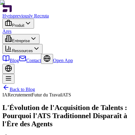
Hyris
previously Recruta
Produit
Ares
Entreprise
Ressources
Blog
Contact
Open App
Back to Blog
IA
Recrutement
Futur du Travail
ATS
L'Évolution de l'Acquisition de Talents :
Pourquoi l'ATS Traditionnel Disparaît à
l'Ère des Agents