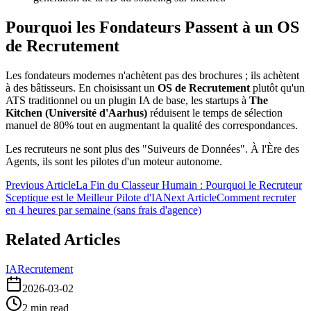
Pourquoi les Fondateurs Passent à un OS
de Recrutement
Les fondateurs modernes n'achètent pas des brochures ; ils achètent
à des bâtisseurs. En choisissant un
OS de Recrutement
plutôt qu'un
ATS traditionnel ou un plugin IA de base, les startups à
The
Kitchen (Université d'Aarhus)
réduisent le temps de sélection
manuel de 80% tout en augmentant la qualité des correspondances.
Les recruteurs ne sont plus des "Suiveurs de Données". À l'Ère des
Agents, ils sont les pilotes d'un moteur autonome.
Previous Article
La Fin du Classeur Humain : Pourquoi le Recruteur
Sceptique est le Meilleur Pilote d'IA
Next Article
Comment recruter
en 4 heures par semaine (sans frais d'agence)
Related Articles
IA
Recrutement
2026-03-02
2
min read