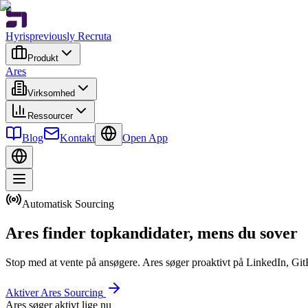
Hyris
previously Recruta
Produkt
Ares
Virksomhed
Ressourcer
Blog
Kontakt
Open App
Automatisk Sourcing
Ares finder topkandidater, mens du sover
Stop med at vente på ansøgere. Ares søger proaktivt på LinkedIn, GitHu
Aktiver Ares Sourcing
Ares søger aktivt lige nu