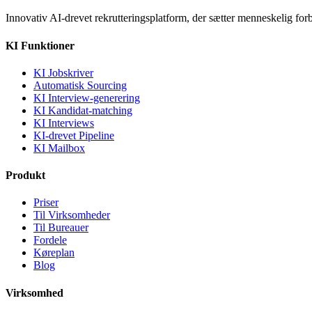
Innovativ AI-drevet rekrutteringsplatform, der sætter menneskelig forbi
KI Funktioner
KI Jobskriver
Automatisk Sourcing
KI Interview-generering
KI Kandidat-matching
KI Interviews
KI-drevet Pipeline
KI Mailbox
Produkt
Priser
Til Virksomheder
Til Bureauer
Fordele
Køreplan
Blog
Virksomhed