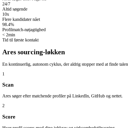
24/7
Altid søgende
10x
Flere kandidater nået
98.4%
Profilmatch-nøjagtighed
< 2min
Tid til første kontakt
Ares sourcing-løkken
En kontinuerlig, autonom cyklus, der aldrig stopper med at finde talen
1
Scan
Ares søger efter matchende profiler på LinkedIn, GitHub og nettet.
2
Score
Hver profil scores mod dine jobkrav og virksomhedstilpasning.