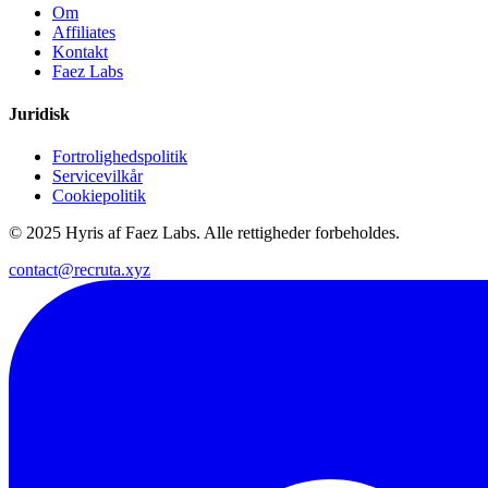
Om
Affiliates
Kontakt
Faez Labs
Juridisk
Fortrolighedspolitik
Servicevilkår
Cookiepolitik
© 2025 Hyris af Faez Labs. Alle rettigheder forbeholdes.
contact@recruta.xyz