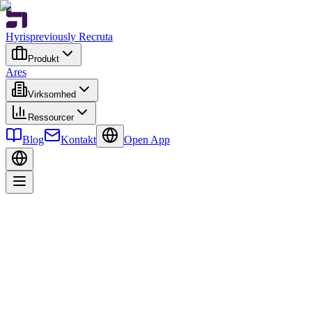
Hyris
previously Recruta
Produkt
Ares
Virksomhed
Ressourcer
Blog
Kontakt
Open App