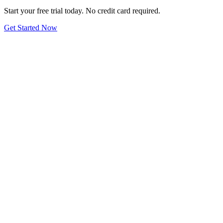
Start your free trial today. No credit card required.
Get Started Now
Send os en email
contact@recruta.xyz
Live Support