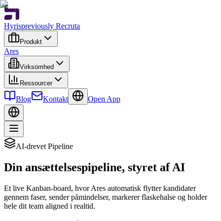
Hyris
previously Recruta
Produkt
Ares
Virksomhed
Ressourcer
Blog
Kontakt
Open App
AI-drevet Pipeline
Din ansættelsespipeline, styret af AI
Et live Kanban-board, hvor Ares automatisk flytter kandidater
gennem faser, sender påmindelser, markerer flaskehalse og holder
hele dit team aligned i realtid.