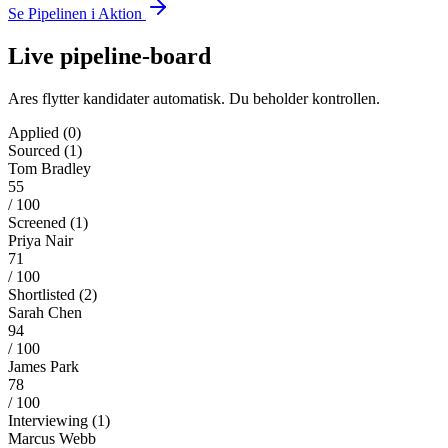
Se Pipelinen i Aktion
Live pipeline-board
Ares flytter kandidater automatisk. Du beholder kontrollen.
Applied
(
0
)
Sourced
(
1
)
Tom Bradley
55
/ 100
Screened
(
1
)
Priya Nair
71
/ 100
Shortlisted
(
2
)
Sarah Chen
94
/ 100
James Park
78
/ 100
Interviewing
(
1
)
Marcus Webb