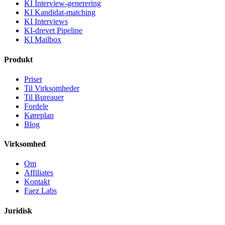
KI Interview-generering
KI Kandidat-matching
KI Interviews
KI-drevet Pipeline
KI Mailbox
Produkt
Priser
Til Virksomheder
Til Bureauer
Fordele
Køreplan
Blog
Virksomhed
Om
Affiliates
Kontakt
Faez Labs
Juridisk