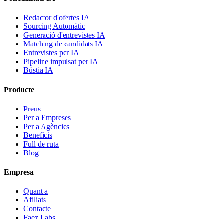
Redactor d'ofertes IA
Sourcing Automàtic
Generació d'entrevistes IA
Matching de candidats IA
Entrevistes per IA
Pipeline impulsat per IA
Bústia IA
Producte
Preus
Per a Empreses
Per a Agències
Beneficis
Full de ruta
Blog
Empresa
Quant a
Afiliats
Contacte
Faez Labs