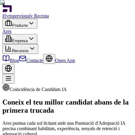
Hyris
previously Recruta
Producte
Ares
Empresa
Recursos
Blog
Contacte
Open App
Coincidència de Candidats IA
Coneix el teu millor candidat abans de la
primera trucada
Ares puntua cada sol·licitant amb una Puntuació d'Adequació IA
precisa combinant habilitats, experiència, senyals de retenció i
adequació cultural.