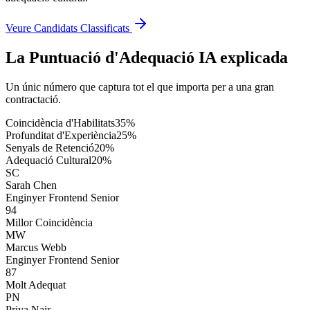
Veure Candidats Classificats
La Puntuació d'Adequació IA explicada
Un únic número que captura tot el que importa per a una gran
contractació.
Coincidència d'Habilitats
35
%
Profunditat d'Experiència
25
%
Senyals de Retenció
20
%
Adequació Cultural
20
%
SC
Sarah Chen
Enginyer Frontend Senior
94
Millor Coincidència
MW
Marcus Webb
Enginyer Frontend Senior
87
Molt Adequat
PN
Priya Nair