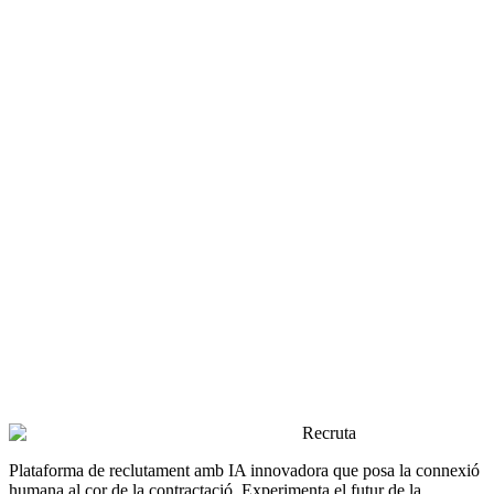
 2026
nificat
tomatitzacions de màrqueting de talent
dicació programada de feines, analítiques de campanyes,
ordatoris a candidats.
26
nificat
stió empresarial
tió dels treballadors, documentacions, fitxers de referència i més
cionalitats empresarials.
More exciting features coming soon!
Recruta
Plataforma de reclutament amb IA innovadora que posa la connexió
humana al cor de la contractació. Experimenta el futur de la