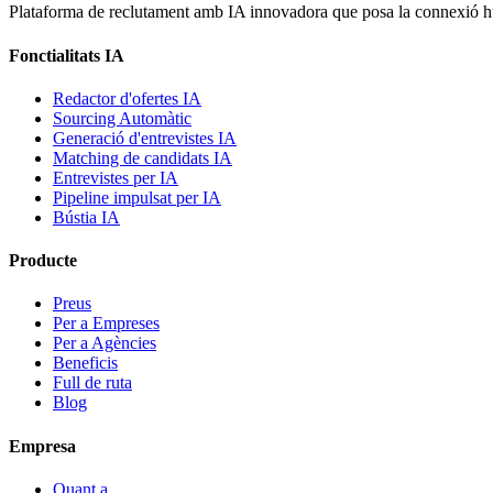
Plataforma de reclutament amb IA innovadora que posa la connexió hum
Fonctialitats IA
Redactor d'ofertes IA
Sourcing Automàtic
Generació d'entrevistes IA
Matching de candidats IA
Entrevistes per IA
Pipeline impulsat per IA
Bústia IA
Producte
Preus
Per a Empreses
Per a Agències
Beneficis
Full de ruta
Blog
Empresa
Quant a