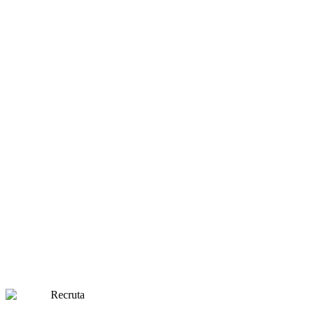
Faysal escriu l'especificació del producte, lliura el codi i acull sess
Recruta