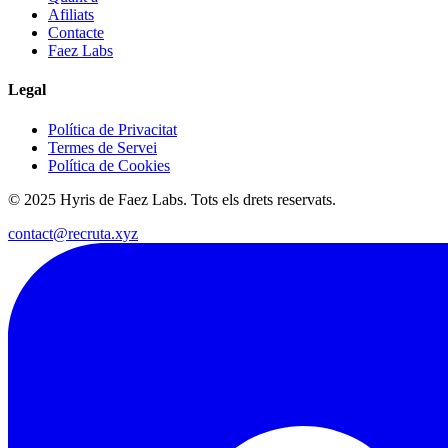
Afiliats
Contacte
Faez Labs
Legal
Política de Privacitat
Termes de Servei
Política de Cookies
© 2025 Hyris de Faez Labs. Tots els drets reservats.
contact@recruta.xyz