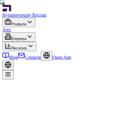
Hyris
previously Recruta
Producte
Ares
Empresa
Recursos
Blog
Contacte
Open App