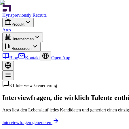
Hyris
previously Recruta
Produkt
Ares
Unternehmen
Ressourcen
Blog
Kontakt
Open App
KI-Interview-Generierung
Interviewfragen, die wirklich Talente enth
Ares liest den Lebenslauf jedes Kandidaten und generiert einen einziga
Interviewfragen generieren