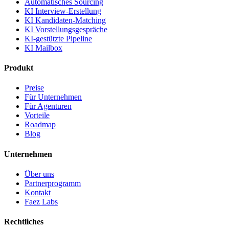
Automatisches Sourcing
KI Interview-Erstellung
KI Kandidaten-Matching
KI Vorstellungsgespräche
KI-gestützte Pipeline
KI Mailbox
Produkt
Preise
Für Unternehmen
Für Agenturen
Vorteile
Roadmap
Blog
Unternehmen
Über uns
Partnerprogramm
Kontakt
Faez Labs
Rechtliches